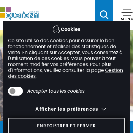
A
c
c
é
Cookies
d
Ce site utilise des cookies pour assurer le bon
e
fonctionnement et réaliser des statistiques de
r
visite. En cliquant sur Accepter, vous consentez à
a
l'utilisation de ces cookies. Vous pouvez à tout
moment modifier vos préférences. Pour plus
u
d'informations, veuillez consulter la page
Gestion
m
des cookies
.
e
n
Accepter tous les cookies
u
A
Afficher les préférences
c
c
é
ENREGISTRER ET FERMER