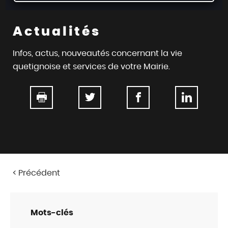
d
e
Actualités
r
a
Infos, actus, nouveautés concernant la vie
u
quetignoise et services de votre Mairie.
c
o
n
t
e
n
u
Précédent
Vue
attachée
Mots-clés