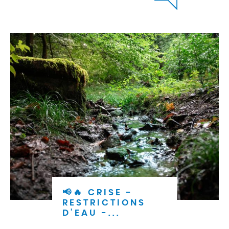
📢🔥 CRISE -
RESTRICTIONS
D’EAU -...