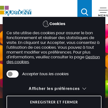
A
c
c
é
Cookies
d
Ce site utilise des cookies pour assurer le bon
e
fonctionnement et réaliser des statistiques de
r
visite. En cliquant sur Accepter, vous consentez à
a
l'utilisation de ces cookies. Vous pouvez à tout
moment modifier vos préférences. Pour plus
u
d'informations, veuillez consulter la page
Gestion
m
des cookies
.
e
n
Accepter tous les cookies
u
A
Afficher les préférences
c
c
é
ENREGISTRER ET FERMER