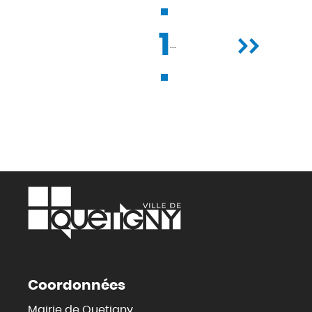
Pagination
1
Page
Précédent
…
Page
courante
suivante
Coordonnées
Mairie de Quetigny