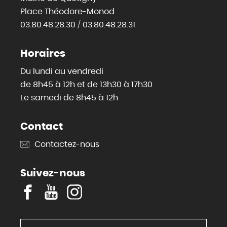
Place Théodore-Monod
03.80.48.28.30 / 03.80.48.28.31
Horaires
Du lundi au vendredi
de 8h45 à 12h et de 13h30 à 17h30
Le samedi de 8h45 à 12h
Contact
Contactez-nous
Suivez-nous
F
Y
I
a
o
n
c
u
s