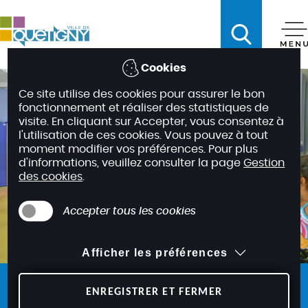
A
c
c
é
Cookies
d
Ce site utilise des cookies pour assurer le bon
e
fonctionnement et réaliser des statistiques de
r
visite. En cliquant sur Accepter, vous consentez à
a
l'utilisation de ces cookies. Vous pouvez à tout
moment modifier vos préférences. Pour plus
u
d'informations, veuillez consulter la page
Gestion
m
des cookies
.
e
n
Accepter tous les cookies
u
A
Afficher les préférences
c
c
De 3 à 10 ans
é
ENREGISTRER ET FERMER