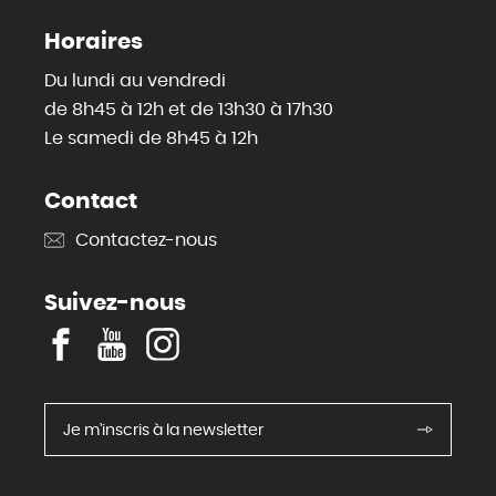
Horaires
Du lundi au vendredi
de 8h45 à 12h et de 13h30 à 17h30
Le samedi de 8h45 à 12h
Contact
Contactez-nous
Suivez-nous
F
Y
I
a
o
n
c
u
s
e
T
t
Je m'inscris à la newsletter
b
u
a
o
b
g