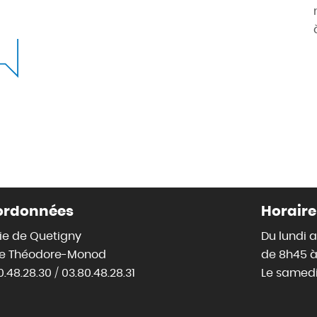
ordonnées
Horaire
ie de Quetigny
Du lundi 
ce Théodore-Monod
de 8h45 à
0.48.28.30 / 03.80.48.28.31
Le samedi