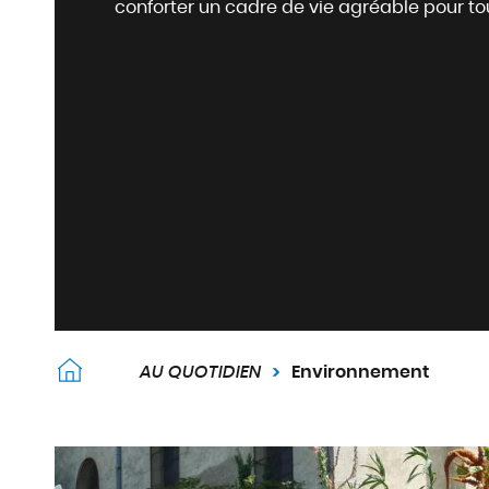
d
conforter un cadre de vie agréable pour to
e
r
a
u
c
o
n
t
e
n
u
AU QUOTIDIEN
Environnement