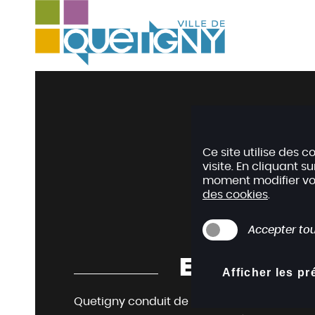
A
c
c
é
d
e
r
a
Ce site utilise des 
u
visite. En cliquant s
m
moment modifier vos 
e
des cookies
.
n
u
Accepter tou
A
Environn
c
Afficher les p
c
é
Quetigny conduit de nombreuses actions p