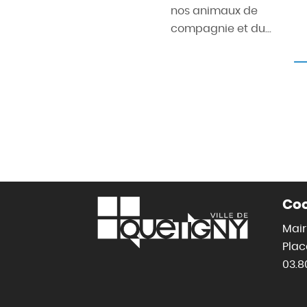
nos animaux de
compagnie et du...
Co
Mair
Pla
03.8