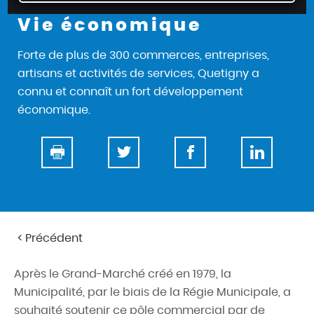
d
Vie économique
e
r
Forte de plus de 300 commerces, entreprises,
a
artisans et activités de services, Quetigny a
u
connu et connaît un fort développement
c
économique.
o
n
t
e
n
u
Précédent
Après le Grand-Marché créé en 1979, la
Municipalité, par le biais de la Régie Municipale, a
souhaité soutenir ce pôle commercial par de