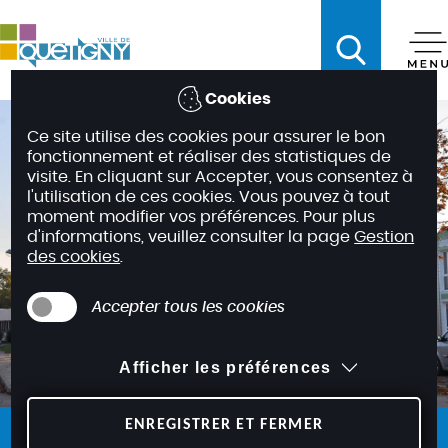
A
c
c
é
Cookies
d
Ce site utilise des cookies pour assurer le bon
e
fonctionnement et réaliser des statistiques de
r
visite. En cliquant sur Accepter, vous consentez à
a
l'utilisation de ces cookies. Vous pouvez à tout
moment modifier vos préférences. Pour plus
u
d'informations, veuillez consulter la page
Gestion
m
des cookies
.
e
n
Accepter tous les cookies
u
A
Afficher les préférences
c
c
é
ENREGISTRER ET FERMER