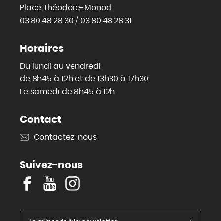
Place Théodore-Monod
03.80.48.28.30 / 03.80.48.28.31
Horaires
Du lundi au vendredi
de 8h45 à 12h et de 13h30 à 17h30
Le samedi de 8h45 à 12h
Contact
Contactez-nous
Suivez-nous
F
Y
I
a
o
n
c
u
s
e
T
t