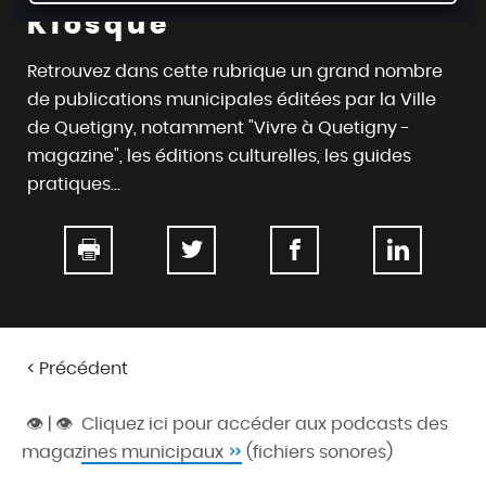
d
Kiosque
e
r
Retrouvez dans cette rubrique un grand nombre
a
de publications municipales éditées par la Ville
u
de Quetigny, notamment "Vivre à Quetigny -
c
magazine", les éditions culturelles, les guides
o
pratiques...
n
t
e
n
u
Précédent
👁 | 👁
Cliquez ici pour accéder aux podcasts des
magazines municipaux
(fichiers sonores)