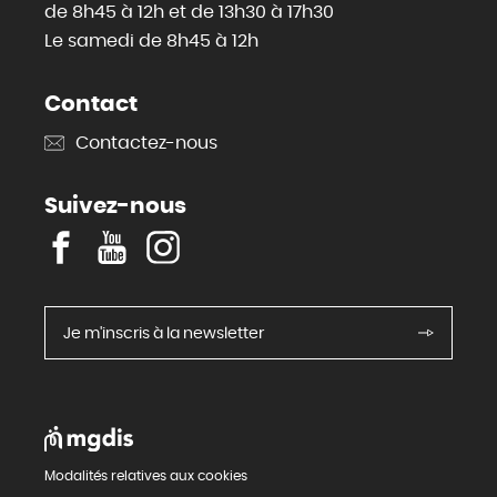
de 8h45 à 12h et de 13h30 à 17h30
Le samedi de 8h45 à 12h
Contact
Contactez-nous
Suivez-nous
F
Y
I
a
o
n
c
u
s
e
T
t
Je m'inscris à la newsletter
b
u
a
o
b
g
o
e
r
k
a
Pied
m
Modalités relatives aux cookies