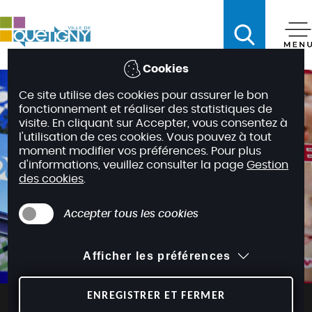
A
c
c
é
Cookies
d
Ce site utilise des cookies pour assurer le bon
e
fonctionnement et réaliser des statistiques de
r
visite. En cliquant sur Accepter, vous consentez à
a
l'utilisation de ces cookies. Vous pouvez à tout
moment modifier vos préférences. Pour plus
u
d'informations, veuillez consulter la page
Gestion
m
des cookies
.
e
n
Accepter tous les cookies
u
A
Afficher les préférences
c
c
é
ENREGISTRER ET FERMER