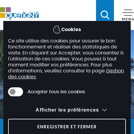
A
c
c
é
Cookies
d
Ce site utilise des cookies pour assurer le bon
e
fonctionnement et réaliser des statistiques de
r
visite. En cliquant sur Accepter, vous consentez à
a
l'utilisation de ces cookies. Vous pouvez à tout
moment modifier vos préférences. Pour plus
u
d'informations, veuillez consulter la page
Gestion
m
des cookies
.
e
n
Accepter tous les cookies
u
A
Afficher les préférences
c
c
é
ENREGISTRER ET FERMER
La déchetterie et le