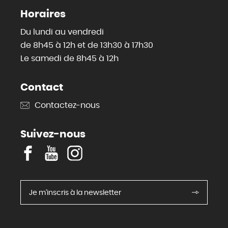
Horaires
Du lundi au vendredi
de 8h45 à 12h et de 13h30 à 17h30
Le samedi de 8h45 à 12h
Contact
Contactez-nous
Suivez-nous
F
Y
I
a
o
n
c
u
s
e
T
t
Je m'inscris à la newsletter
b
u
a
o
b
g