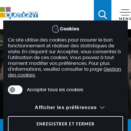
A
c
c
é
Cookies
d
Ce site utilise des cookies pour assurer le bon
e
fonctionnement et réaliser des statistiques de
r
visite. En cliquant sur Accepter, vous consentez à
a
l'utilisation de ces cookies. Vous pouvez à tout
moment modifier vos préférences. Pour plus
u
d'informations, veuillez consulter la page
Gestion
m
des cookies
.
e
n
Accepter tous les cookies
u
A
Afficher les préférences
c
c
é
ENREGISTRER ET FERMER