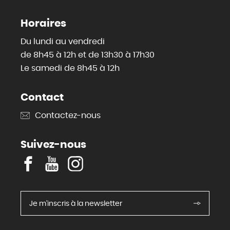
Horaires
Du lundi au vendredi
de 8h45 à 12h et de 13h30 à 17h30
Le samedi de 8h45 à 12h
Contact
Contactez-nous
Suivez-nous
F
Y
I
a
o
n
c
u
s
e
T
t
Je m'inscris à la newsletter
b
u
a
o
b
g