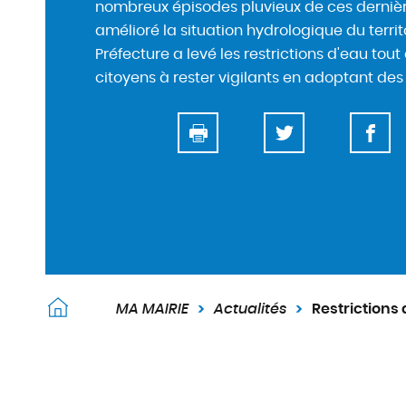
d
nombreux épisodes pluvieux de ces derniè
e
amélioré la situation hydrologique du territ
r
Préfecture a levé les restrictions d'eau tou
a
citoyens à rester vigilants en adoptant des
u
c
o
n
t
e
n
u
MA MAIRIE
Actualités
Restrictions 