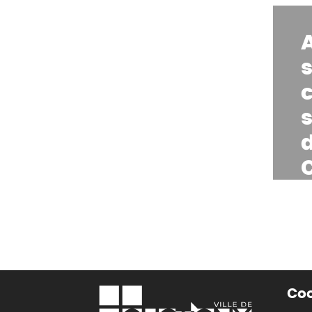
A
s
d
F
Co