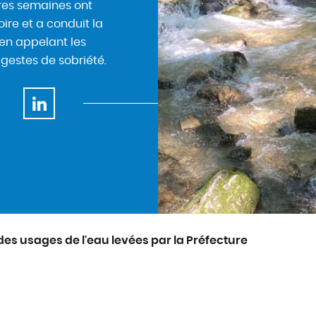
res semaines ont
oire et a conduit la
t en appelant les
 gestes de sobriété.
des usages de l'eau levées par la Préfecture