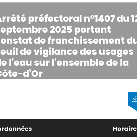
rrêté préfectoral n°1407 du 1
septembre 2025 portant
constat de franchissement d
euil de vigilance des usages
e l'eau sur l'ensemble de la
Côte-d'Or
ormat :
pdf -
Poids :
96.94 Ko
ordonnées
Horaire